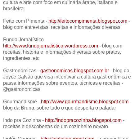
cultura e arte com foco em culinária árabe, italiana e
brasileira.
Feito com Pimenta -
http://feitocompimenta.blogspot.com
-
blog com entrevistas, receitas e informações diversas
Fundo Jornalístico -
http://www.fundojornalistico.wordpress.com
- blog com
receitas, história e informações diversas sobre pratos,
ingredientes, etc
Gastronómicas -
gastronomicas.blogspot.com.br
- blog da
Joyce Galvão que visa incentivar a cultura gastronômica e
passa informações sobre eventos, técnicas e receitas -
@gastronomicas
Gourmandisme -
http://www.gourmandisme.blogspot.com
-
blog da Bruna, sobre tudo o que desperta o paladar
Indo pra Cozinha -
http://indopracozinha.blogspot.com
-
receitas e descobertas de um cozinheiro novato
Inglês Gourmet -
http://inglesgourmet.com
- a proposta do