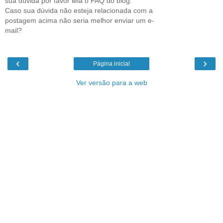
sua dúvida por favor leia o FAQ do blog.
Caso sua dúvida não esteja relacionada com a
postagem acima não seria melhor enviar um e-
mail?
‹
›
Página inicial
Ver versão para a web