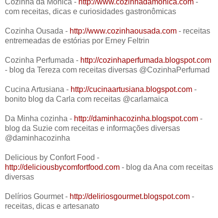
Cozinha da Mônica -
http://www.cozinhadamonica.com
-
com receitas, dicas e curiosidades gastronômicas
Cozinha Ousada -
http://www.cozinhaousada.com
- receitas
entremeadas de estórias por Erney Feltrin
Cozinha Perfumada -
http://cozinhaperfumada.blogspot.com
- blog da Tereza com receitas diversas @CozinhaPerfumad
Cucina Artusiana -
http://cucinaartusiana.blogspot.com
-
bonito blog da Carla com receitas @carlamaica
Da Minha cozinha -
http://daminhacozinha.blogspot.com
-
blog da Suzie com receitas e informações diversas
@daminhacozinha
Delicious by Confort Food -
http://deliciousbycomfortfood.com
- blog da Ana com receitas
diversas
Delírios Gourmet -
http://deliriosgourmet.blogspot.com
-
receitas, dicas e artesanato